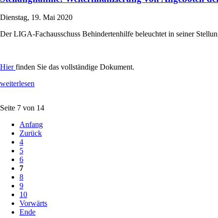
Dienstag, 19. Mai 2020
Der LIGA-Fachausschuss Behindertenhilfe beleuchtet in seiner Stellu
Hier
finden Sie das vollständige Dokument.
weiterlesen
Seite 7 von 14
Anfang
Zurück
4
5
6
7
8
9
10
Vorwärts
Ende